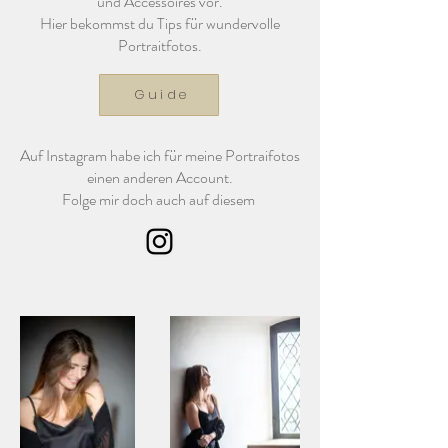
und Accessoires vor.
Hier bekommst du Tips für wundervolle
Portraitfotos.
Guide
Auf Instagram habe ich für meine Portraifotos
einen anderen Account.
Folge mir doch auch auf diesem